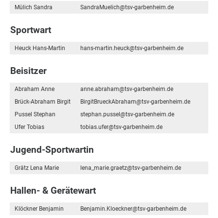
Mülich Sandra
SandraMuelich@tsv-garbenheim.de
Sportwart
Heuck Hans-Martin
hans-martin.heuck@tsv-garbenheim.de
Beisitzer
Abraham Anne
anne.abraham@tsv-garbenheim.de
Brück-Abraham Birgit
BirgitBrueckAbraham@tsv-garbenheim.de
Pussel Stephan
stephan.pussel@tsv-garbenheim.de
Ufer Tobias
tobias.ufer@tsv-garbenheim.de
Jugend-Sportwartin
Grätz Lena Marie
lena_marie.graetz@tsv-garbenheim.de
Hallen- & Gerätewart
Klöckner Benjamin
Benjamin.Kloeckner@tsv-garbenheim.de